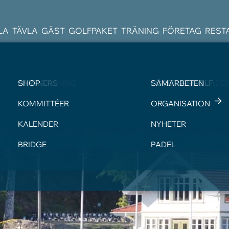
LA
TÄVLA
GÄST
GOLFPAKET
TRÄNING
FÖRETAG
REST
BOKA STARTTID
TÄVLINGSKALENDER
VISITOR
BOKA TRÄNING
PARTNERS
SHOP
BANGUIDE
TÄVLINGSBESTÄMM
GREENFEE
TRÄNINGSOMRÅDE
FÖRETAGSGOLF
SAMARBETEN
LOKALA REGLER
JUNIOR
KOMMITTÉER
DIGITALT SCOREKOR
PARAGOLF
ORGANISATION
PAY&PLAY 9 HÅL
KALENDER
NYHETER
BRIDGE
PADEL