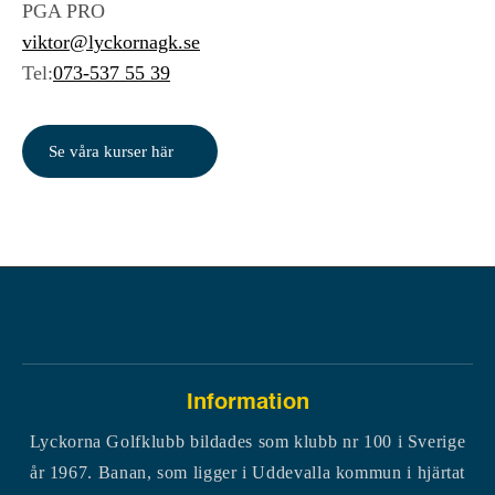
PGA PRO
viktor@lyckornagk.se
Tel:
073-537 55 39
Se våra kurser här
Information
Lyckorna Golfklubb bildades som klubb nr 100 i Sverige
år 1967. Banan, som ligger i Uddevalla kommun i hjärtat