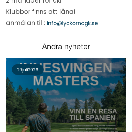
2 månader för 0kr
Klubbor finns att låna!
anmälan till:
info@lyckornagk.se
Andra nyheter
29
Juli
2026