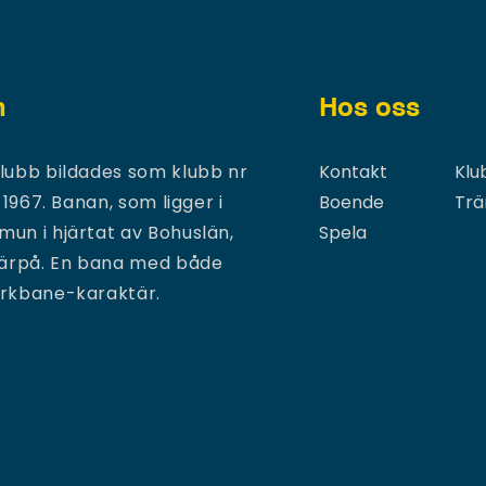
n
Hos oss
lubb bildades som klubb nr
Kontakt
Klu
 1967. Banan, som ligger i
Boende
Trä
un i hjärtat av Bohuslän,
Spela
därpå. En bana med både
arkbane-karaktär.