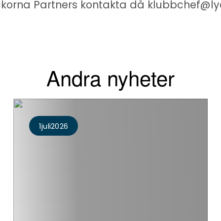
 Lyckorna Partners kontakta då klubbchef@l
Andra nyheter
1
Juli
2026