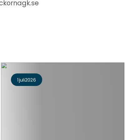
yckornagk.se
1
Juli
2026