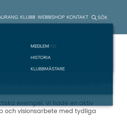
AURANG
KLUBB
WEBBSHOP
KONTAKT
SÖK
ELSER
N
SLOPETABELLER
BOENDE
PRO
KONFERENS
MEDLEM
e!
T
GOLFBIL
HISTORIA
KLUBBMÄSTARE
ver en frukost bli inspirerade av
iska exempel. Vi hade en aktiv
ap och visionsarbete med tydliga