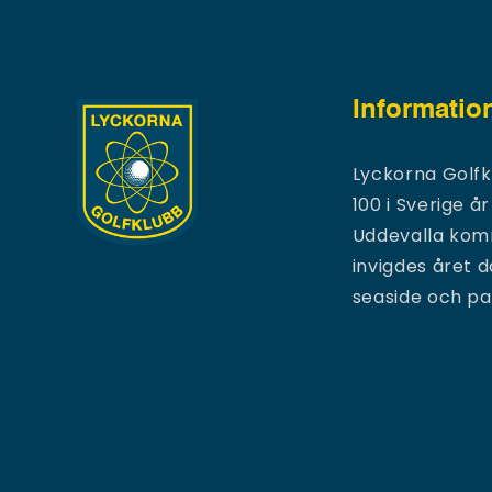
Informatio
Lyckorna Golfk
100 i Sverige år
Uddevalla komm
invigdes året 
seaside och p