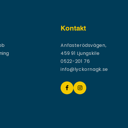
Kontakt
bb
Anfasterödsvägen,
ning
459 91 Ljungskile
0522-201 76
info@lyckornagk.se