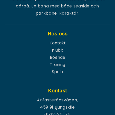
därpå. En bana med både seaside och
parkbane-karaktär.
Hos oss
Kontakt
Klubb
Boende
Träning
Spela
Kontakt
Anfasterödsvägen,
459 91 Ljungskile
0522-201 76