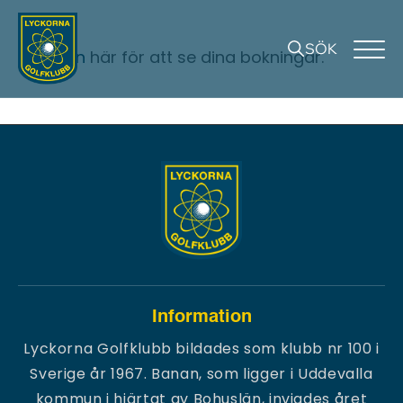
SÖK
Logga in
här för att se dina bokningar.
Information
Lyckorna Golfklubb bildades som klubb nr 100 i
Sverige år 1967. Banan, som ligger i Uddevalla
kommun i hjärtat av Bohuslän, invigdes året