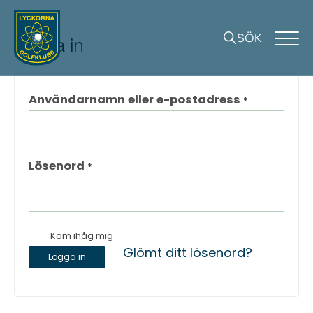
SÖK
Logga in
Användarnamn eller e-postadress
*
Lösenord
*
Kom ihåg mig
Glömt ditt lösenord?
Logga in