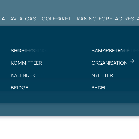
LA
TÄVLA
GÄST
GOLFPAKET
TRÄNING
FÖRETAG
REST
BOKA STARTTID
TÄVLINGSKALENDER
VISITOR
BOKA TRÄNING
PARTNERS
SHOP
BANGUIDE
TÄVLINGSBESTÄMM
GREENFEE
TRÄNINGSOMRÅDE
FÖRETAGSGOLF
SAMARBETEN
LOKALA REGLER
JUNIOR
KOMMITTÉER
DIGITALT SCOREKOR
PARAGOLF
ORGANISATION
PAY&PLAY 9 HÅL
KALENDER
NYHETER
BRIDGE
PADEL