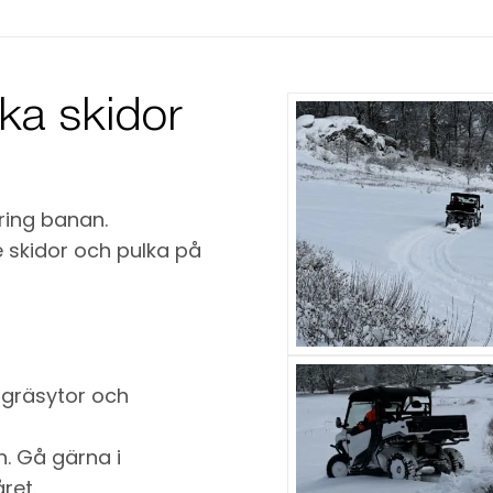
åka skidor
ring banan.
 skidor och pulka på
a gräsytor och
n. Gå gärna i
ret.