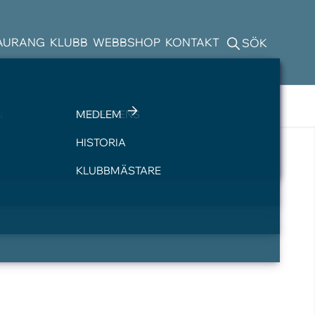
AURANG
KLUBB
WEBBSHOP
KONTAKT
SÖK
ELSER
N
SLOPETABELLER
BOENDE
PRO
KONFERENS
MEDLEM
T
GOLFBIL
HISTORIA
KLUBBMÄSTARE