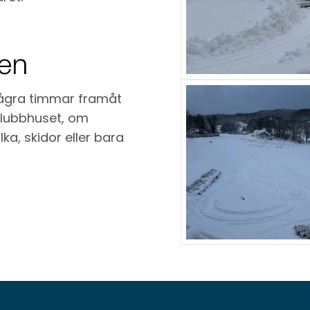
ben
 några timmar framåt
 klubbhuset, om
ka, skidor eller bara