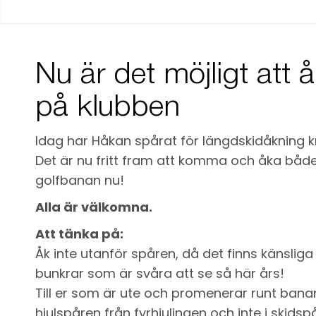
Nu är det möjligt att 
på klubben
Idag har Håkan spårat för längdskidåkning k
Det är nu fritt fram att komma och åka både
golfbanan nu!
Alla är välkomna.
Att tänka på:
Åk inte utanför spåren, då det finns känslig
bunkrar som är svåra att se så här års!
Till er som är ute och promenerar runt bana
hjulspåren från fyrhjulingen och inte i skidspå