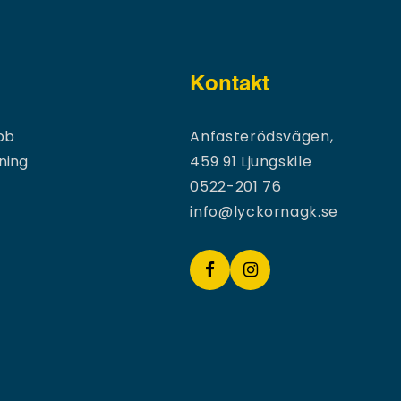
Kontakt
bb
Anfasterödsvägen,
ning
459 91 Ljungskile
0522-201 76
info@lyckornagk.se