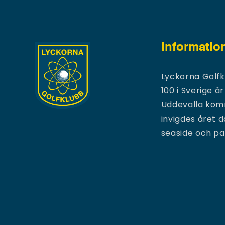
Informatio
Lyckorna Golfk
100 i Sverige år
Uddevalla komm
invigdes året 
seaside och p