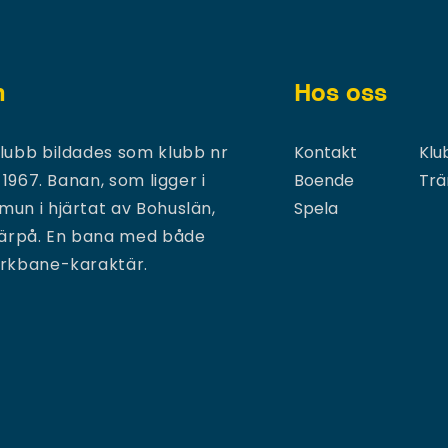
n
Hos oss
lubb bildades som klubb nr
Kontakt
Klu
 1967. Banan, som ligger i
Boende
Trä
un i hjärtat av Bohuslän,
Spela
därpå. En bana med både
arkbane-karaktär.