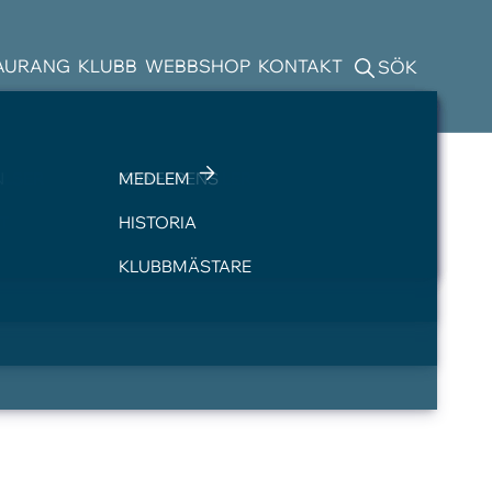
AURANG
KLUBB
WEBBSHOP
KONTAKT
SÖK
ELSER
N
SLOPETABELLER
BOENDE
PRO
KONFERENS
MEDLEM
T
GOLFBIL
HISTORIA
KLUBBMÄSTARE