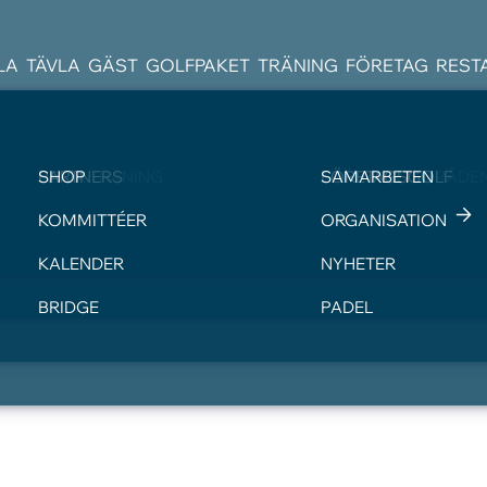
LA
TÄVLA
GÄST
GOLFPAKET
TRÄNING
FÖRETAG
REST
BOKA STARTTID
TÄVLINGSKALENDER
VISITOR
BOKA TRÄNING
PARTNERS
SHOP
BANGUIDE
TÄVLINGSBESTÄMM
GREENFEE
TRÄNINGSOMRÅDE
FÖRETAGSGOLF
SAMARBETEN
LOKALA REGLER
JUNIOR
KOMMITTÉER
DIGITALT SCOREKOR
PARAGOLF
ORGANISATION
PAY&PLAY 9 HÅL
KALENDER
NYHETER
BRIDGE
PADEL